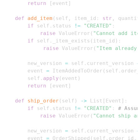
return
[
event
]
def
add_item
(
self
,
 item_id
:
str
,
 quantit
if
 self
.
status 
!=
"CREATED"
:
raise
 ValueError
(
"Cannot add ite
if
 self
.
_item_exists
(
item_id
)
:
raise
 ValueError
(
"Item already 
        new_version 
=
 self
.
current_version 
+
        event 
=
 ItemAddedToOrder
(
self
.
order_
        self
.
apply
(
event
)
return
[
event
]
def
ship_order
(
self
)
-
>
 List
[
Event
]
:
if
 self
.
status 
!=
"CREATED"
:
# Assum
raise
 ValueError
(
"Cannot ship an
        new_version 
=
 self
.
current_version 
+
        event 
=
 OrderShipped
(
self
.
order_id
,
 