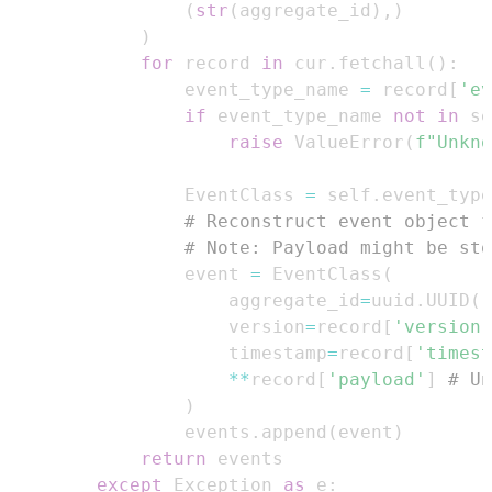
(
str
(
aggregate_id
)
,
)
)
for
 record 
in
 cur
.
fetchall
(
)
:
                event_type_name 
=
 record
[
'ev
if
 event_type_name 
not
in
 se
raise
 ValueError
(
f"Unkno
                EventClass 
=
 self
.
event_type
# Reconstruct event object f
# Note: Payload might be sto
                event 
=
 EventClass
(
                    aggregate_id
=
uuid
.
UUID
(
r
                    version
=
record
[
'version'
                    timestamp
=
record
[
'timest
**
record
[
'payload'
]
# Un
)
                events
.
append
(
event
)
return
except
 Exception 
as
 e
: