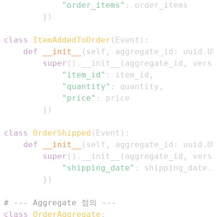
"order_items"
:
}
)
class
ItemAddedToOrder
(
Event
)
:
def
__init__
(
self
,
 aggregate_id
:
 uuid
.
UU
super
(
)
.
__init__
(
aggregate_id
,
 versi
"item_id"
:
 item_id
,
"quantity"
:
 quantity
,
"price"
:
}
)
class
OrderShipped
(
Event
)
:
def
__init__
(
self
,
 aggregate_id
:
 uuid
.
UU
super
(
)
.
__init__
(
aggregate_id
,
 versi
"shipping_date"
:
 shipping_date
.
i
}
)
# --- Aggregate 정의 ---
class
OrderAggregate
: