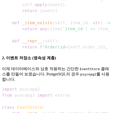
        self
.
apply
(
event
)
return
[
event
]
def
_item_exists
(
self
,
 item_id
:
str
)
-
>
return
any
(
item
[
'item_id'
]
==
 item_i
def
__repr__
(
self
)
:
return
f"Order(id=
{
self
.
order_id
}
, s
2. 이벤트 저장소 (영속성 계층)
이제 데이터베이스와 상호 작용하는 간단한
클래
EventStore
스를 만들어 보겠습니다. PostgreSQL의 경우
를 사용
psycopg2
합니다.
import
from
 psycopg2 
import
class
EventStore
: