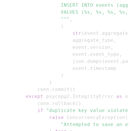
                    """
,
(
str
(
event
.
aggregate_
                        aggregate_type
,
                        event
.
version
,
                        event
.
event_type
,
                        json
.
dumps
(
event
.
pay
                        event
.
)
)
            conn
.
commit
(
)
except
 psycopg2
.
IntegrityError 
as
 e
:
            conn
.
rollback
(
)
if
"duplicate key value violates
raise
 ConcurrencyException
(
"Attempted to save an ev