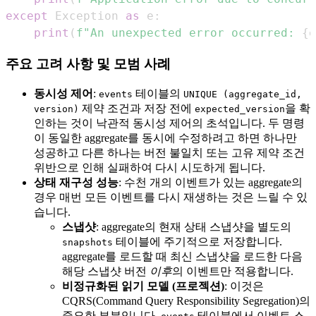
except
 Exception 
as
 e
:
print
(
f"An unexpected error occurred: 
{
e
주요 고려 사항 및 모범 사례
동시성 제어
:
테이블의
events
UNIQUE (aggregate_id,
제약 조건과 저장 전에
을 확
version)
expected_version
인하는 것이 낙관적 동시성 제어의 초석입니다. 두 명령
이 동일한 aggregate를 동시에 수정하려고 하면 하나만
성공하고 다른 하나는 버전 불일치 또는 고유 제약 조건
위반으로 인해 실패하여 다시 시도하게 됩니다.
상태 재구성 성능
: 수천 개의 이벤트가 있는 aggregate의
경우 매번 모든 이벤트를 다시 재생하는 것은 느릴 수 있
습니다.
스냅샷
: aggregate의 현재 상태 스냅샷을 별도의
테이블에 주기적으로 저장합니다.
snapshots
aggregate를 로드할 때 최신 스냅샷을 로드한 다음
해당 스냅샷 버전
이후
의 이벤트만 적용합니다.
비정규화된 읽기 모델 (프로젝션)
: 이것은
CQRS(Command Query Responsibility Segregation)의
중요한 부분입니다.
테이블에서 이벤트 스