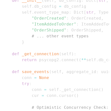
def
__init__
(
self
,
 db_config
:
 Dict
[
str
,
        self
.
db_config 
=
        self
.
event_type_map
:
 Dict
[
str
,
 Type
[
"OrderCreated"
:
 OrderCreated
,
"ItemAddedToOrder"
:
 ItemAddedToO
"OrderShipped"
:
 OrderShipped
,
# ... other event types
}
def
_get_connection
(
self
)
:
return
 psycopg2
.
connect
(
**
self
.
db_co
def
save_events
(
self
,
 aggregate_id
:
 uuid
        conn 
=
None
try
:
            conn 
=
 self
.
_get_connection
(
)
            cur 
=
 conn
.
cursor
(
)
# Optimistic Concurrency Check: