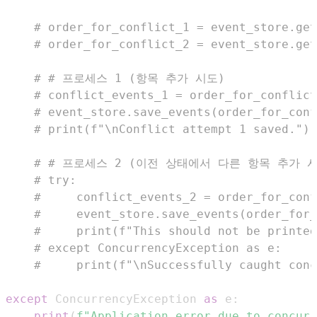
# order_for_conflict_1 = event_store.get
# order_for_conflict_2 = event_store.get
# # 프로세스 1 (항목 추가 시도)
# conflict_events_1 = order_for_conflict
# event_store.save_events(order_for_conf
# print(f"\nConflict attempt 1 saved.")
# # 프로세스 2 (이전 상태에서 다른 항목 추가 
# try:
#     conflict_events_2 = order_for_con
#     event_store.save_events(order_for_
#     print(f"This should not be printed
# except ConcurrencyException as e:
#     print(f"\nSuccessfully caught conc
except
 ConcurrencyException 
as
 e
:
print
(
f"Application error due to concurr