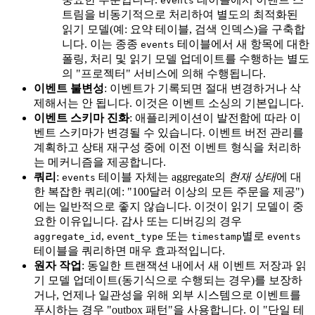
events
트림을 비동기적으로 처리하여 별도의 최적화된
읽기 모델(예: 요약 테이블, 검색 인덱스)을 구축합
니다. 이는 종종
테이블에서 새 항목에 대한
events
폴링, 처리 및 읽기 모델 업데이트를 수행하는 별도
의 "프로젝터" 서비스에 의해 수행됩니다.
이벤트 불변성
: 이벤트가 기록되면 절대 변경하거나 삭
제해서는 안 됩니다. 이것은 이벤트 소싱의 기본입니다.
이벤트 스키마 진화
: 애플리케이션이 발전함에 따라 이
벤트 스키마가 변경될 수 있습니다. 이벤트 버전 관리를
계획하고 상태 재구성 중에 이전 이벤트 형식을 처리하
는 메커니즘을 제공합니다.
쿼리
:
테이블 자체는 aggregate의
현재 상태
에 대
events
한 복잡한 쿼리(예: "100달러 이상의 모든 주문을 제공")
에는 일반적으로 좋지 않습니다. 이것이 읽기 모델이 중
요한 이유입니다. 감사 또는 디버깅의 경우
,
또는
별로
aggregate_id
event_type
timestamp
events
테이블을 쿼리하면 매우 효과적입니다.
원자 작업
: 동일한 트랜잭션 내에서 새 이벤트 저장과 읽
기 모델 업데이트(동기식으로 수행되는 경우)를 보장하
거나, 언제나 일관성을 위해 외부 시스템으로 이벤트를
푸시하는 경우 "outbox 패턴"을 사용합니다. 이 "단일 테