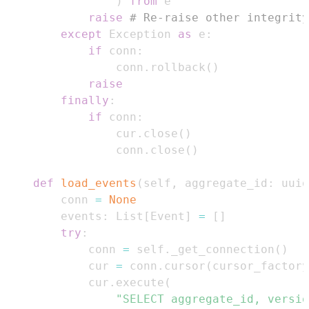
)
from
raise
# Re-raise other integrity
except
 Exception 
as
 e
:
if
 conn
:
                conn
.
rollback
(
)
raise
finally
:
if
 conn
:
                cur
.
close
(
)
                conn
.
close
(
)
def
load_events
(
self
,
 aggregate_id
:
 uuid
        conn 
=
None
        events
:
 List
[
Event
]
=
[
]
try
:
            conn 
=
 self
.
_get_connection
(
)
            cur 
=
 conn
.
cursor
(
cursor_factory
            cur
.
execute
(
"SELECT aggregate_id, versio