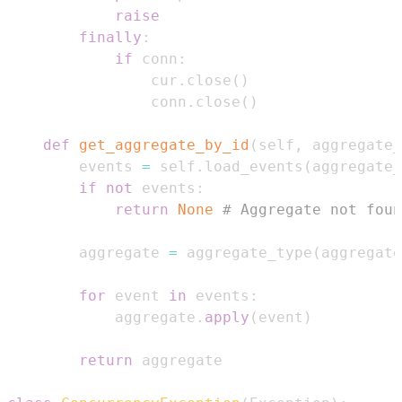
raise
finally
:
if
 conn
:
                cur
.
close
(
)
                conn
.
close
(
)
def
get_aggregate_by_id
(
self
,
 aggregate_
        events 
=
 self
.
load_events
(
aggregate_
if
not
 events
:
return
None
# Aggregate not foun
        aggregate 
=
 aggregate_type
(
aggregate
for
 event 
in
 events
:
            aggregate
.
apply
(
event
)
return