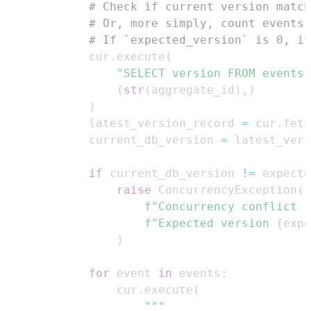
# Check if current version match
# Or, more simply, count events 
# If `expected_version` is 0, it
            cur
.
execute
(
"SELECT version FROM events
(
str
(
aggregate_id
)
,
)
)
            latest_version_record 
=
 cur
.
fetc
            current_db_version 
=
 latest_vers
if
 current_db_version 
!=
 expecte
raise
 ConcurrencyException
(
f"Concurrency conflict f
f"Expected version 
{
expe
)
for
 event 
in
 events
:
                cur
.
execute
(