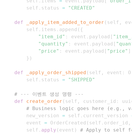
        self
.
items 
=
 event
.
payload
[
"order_it
        self
.
status 
=
"CREATED"
def
_apply_item_added_to_order
(
self
,
 eve
        self
.
items
.
append
(
{
"item_id"
:
 event
.
payload
[
"item_i
"quantity"
:
 event
.
payload
[
"quant
"price"
:
 event
.
payload
[
"price"
]
}
)
def
_apply_order_shipped
(
self
,
 event
:
 Or
        self
.
status 
=
"SHIPPED"
# --- 이벤트 생성 명령 ---
def
create_order
(
self
,
 customer_id
:
 uuid
# Business logic goes here (e.g., va
        new_version 
=
 self
.
current_version 
+
        event 
=
 OrderCreated
(
self
.
order_id
,
 
        self
.
apply
(
event
)
# Apply to self fo