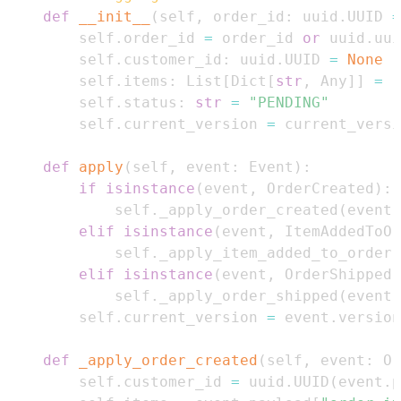
def
__init__
(
self
,
 order_id
:
 uuid
.
UUID 
=
        self
.
order_id 
=
 order_id 
or
 uuid
.
uui
        self
.
customer_id
:
 uuid
.
UUID 
=
None
        self
.
items
:
 List
[
Dict
[
str
,
 Any
]
]
=
[
        self
.
status
:
str
=
"PENDING"
        self
.
current_version 
=
def
apply
(
self
,
 event
:
 Event
)
:
if
isinstance
(
event
,
 OrderCreated
)
:
            self
.
_apply_order_created
(
event
)
elif
isinstance
(
event
,
 ItemAddedToOr
            self
.
_apply_item_added_to_order
(
elif
isinstance
(
event
,
 OrderShipped
)
            self
.
_apply_order_shipped
(
event
)
        self
.
current_version 
=
 event
.
version
def
_apply_order_created
(
self
,
 event
:
 Or
        self
.
customer_id 
=
 uuid
.
UUID
(
event
.
p