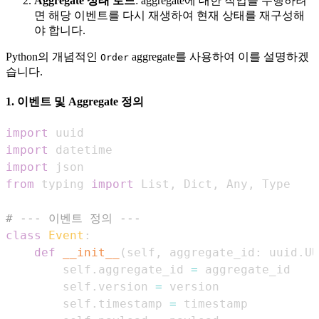
Aggregate 상태 로드
: aggregate에 대한 작업을 수행하려
면 해당 이벤트를 다시 재생하여 현재 상태를 재구성해
야 합니다.
Python의 개념적인
aggregate를 사용하여 이를 설명하겠
Order
습니다.
1. 이벤트 및 Aggregate 정의
import
import
import
from
 typing 
import
 List
,
 Dict
,
 Any
,
# --- 이벤트 정의 ---
class
Event
:
def
__init__
(
self
,
 aggregate_id
:
 uuid
.
UU
        self
.
aggregate_id 
=
        self
.
version 
=
        self
.
timestamp 
=