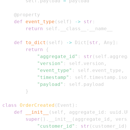
        self
.
payload 
=
@property
def
event_type
(
self
)
-
>
str
:
return
 self
.
__class__
.
def
to_dict
(
self
)
-
>
 Dict
[
str
,
 Any
]
:
return
{
"aggregate_id"
:
str
(
self
.
aggrega
"version"
:
 self
.
version
,
"event_type"
:
 self
.
event_type
,
"timestamp"
:
 self
.
timestamp
.
isof
"payload"
:
 self
.
}
class
OrderCreated
(
Event
)
:
def
__init__
(
self
,
 aggregate_id
:
 uuid
.
UU
super
(
)
.
__init__
(
aggregate_id
,
 versi
"customer_id"
:
str
(
customer_id
)
,