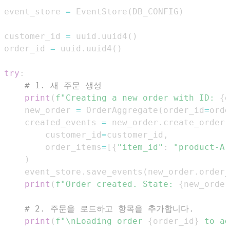
event_store 
=
 EventStore
(
DB_CONFIG
)
customer_id 
=
 uuid
.
uuid4
(
)
order_id 
=
 uuid
.
uuid4
(
)
try
:
# 1. 새 주문 생성
print
(
f"Creating a new order with ID: 
{
o
    new_order 
=
 OrderAggregate
(
order_id
=
orde
    created_events 
=
 new_order
.
create_order
(
        customer_id
=
customer_id
,
        order_items
=
[
{
"item_id"
:
"product-A"
)
    event_store
.
save_events
(
new_order
.
order_
print
(
f"Order created. State: 
{
new_order
# 2. 주문을 로드하고 항목을 추가합니다.
print
(
f"\nLoading order 
{
order_id
}
 to ad