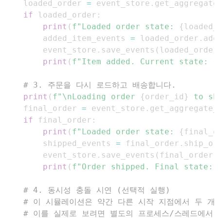
    loaded_order 
=
 event_store
.
get_aggregate
if
 loaded_order
:
print
(
f"Loaded order state: 
{
loaded_
        added_item_events 
=
 loaded_order
.
add
        event_store
.
save_events
(
loaded_order
print
(
f"Item added. Current state: 
{
# 3. 주문을 다시 로드하고 배송합니다.
print
(
f"\nLoading order 
{
order_id
}
 to sh
    final_order 
=
 event_store
.
get_aggregate_
if
 final_order
:
print
(
f"Loaded order state: 
{
final_o
        shipped_events 
=
 final_order
.
ship_or
        event_store
.
save_events
(
final_order
.
print
(
f"Order shipped. Final state: 
# 4. 동시성 충돌 시연 (선택적 실행)
# 이 시뮬레이션은 약간 다른 시작 지점에서 두 
# 이를 실제로 보려면 별도의 프로세스/스레드에서