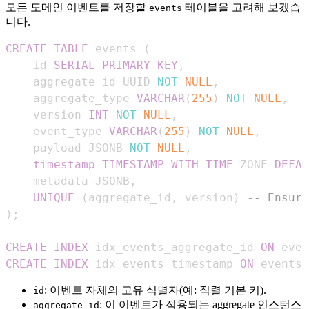
모든 도메인 이벤트를 저장할
테이블을 고려해 보겠습
events
니다.
CREATE
TABLE
 events 
(
    id 
SERIAL
PRIMARY
KEY
,
    aggregate_id UUID 
NOT
NULL
,
    aggregate_type 
VARCHAR
(
255
)
NOT
NULL
,
    version 
INT
NOT
NULL
,
    event_type 
VARCHAR
(
255
)
NOT
NULL
,
    payload JSONB 
NOT
NULL
,
timestamp
TIMESTAMP
WITH
TIME
 ZONE 
DEFAU
    metadata JSONB
,
UNIQUE
(
aggregate_id
,
 version
)
-- Ensure
)
;
CREATE
INDEX
 idx_events_aggregate_id 
ON
 even
CREATE
INDEX
 idx_events_timestamp 
ON
 events 
: 이벤트 자체의 고유 식별자(예: 직렬 기본 키).
id
: 이 이벤트가 적용되는 aggregate 인스턴스
aggregate_id