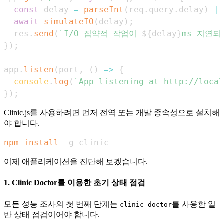
const
 delay 
=
parseInt
(
req
.
query
.
delay
)
||
await
simulateIO
(
delay
)
;
  res
.
send
(
`
I/O 집약적 작업이 
${
delay
}
ms 지연되
}
)
;
app
.
listen
(
port
,
(
)
=>
{
console
.
log
(
`
App listening at http://local
}
)
;
Clinic.js를 사용하려면 먼저 전역 또는 개발 종속성으로 설치해
야 합니다.
npm
install
 -g clinic
이제 애플리케이션을 진단해 보겠습니다.
1. Clinic Doctor를 이용한 초기 상태 점검
모든 성능 조사의 첫 번째 단계는
를 사용한 일
clinic doctor
반 상태 점검이어야 합니다.