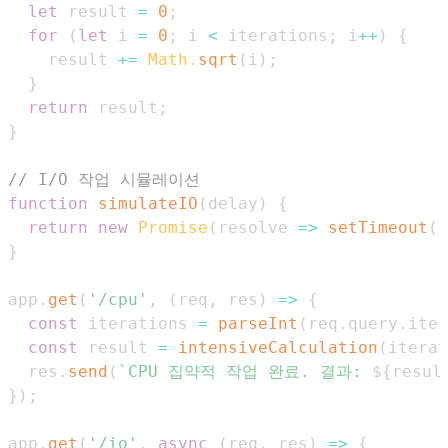
let
 result 
=
0
;
for
(
let
 i 
=
0
;
 i 
<
 iterations
;
 i
++
)
{
    result 
+=
Math
.
sqrt
(
i
)
;
}
return
 result
;
}
// I/O 작업 시뮬레이션
function
simulateIO
(
delay
)
{
return
new
Promise
(
resolve
=>
setTimeout
(
r
}
app
.
get
(
'/cpu'
,
(
req
,
 res
)
=>
{
const
 iterations 
=
parseInt
(
req
.
query
.
iter
const
 result 
=
intensiveCalculation
(
iterat
  res
.
send
(
`
CPU 집약적 작업 완료. 결과: 
${
resul
}
)
;
app
.
get
(
'/io'
,
async
(
req
,
 res
)
=>
{