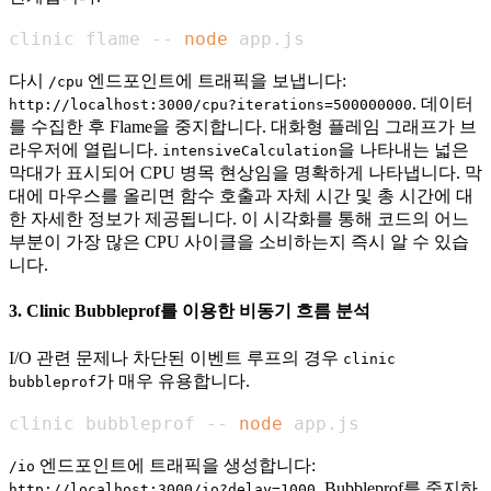
clinic flame -- 
node
 app.js
다시
엔드포인트에 트래픽을 보냅니다:
/cpu
. 데이터
http://localhost:3000/cpu?iterations=500000000
를 수집한 후 Flame을 중지합니다. 대화형 플레임 그래프가 브
라우저에 열립니다.
을 나타내는 넓은
intensiveCalculation
막대가 표시되어 CPU 병목 현상임을 명확하게 나타냅니다. 막
대에 마우스를 올리면 함수 호출과 자체 시간 및 총 시간에 대
한 자세한 정보가 제공됩니다. 이 시각화를 통해 코드의 어느
부분이 가장 많은 CPU 사이클을 소비하는지 즉시 알 수 있습
니다.
3. Clinic Bubbleprof를 이용한 비동기 흐름 분석
I/O 관련 문제나 차단된 이벤트 루프의 경우
clinic
가 매우 유용합니다.
bubbleprof
clinic bubbleprof -- 
node
 app.js
엔드포인트에 트래픽을 생성합니다:
/io
. Bubbleprof를 중지하
http://localhost:3000/io?delay=1000