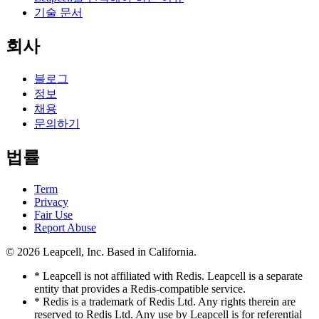
기술 문서
회사
블로그
정보
채용
문의하기
법률
Term
Privacy
Fair Use
Report Abuse
© 2026
Leapcell, Inc.
Based in California.
* Leapcell is not affiliated with Redis. Leapcell is a separate
entity that provides a Redis-compatible service.
* Redis is a trademark of Redis Ltd. Any rights therein are
reserved to Redis Ltd. Any use by Leapcell is for referential