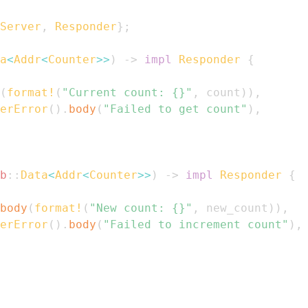
Server
,
Responder
}
;
a
<
Addr
<
Counter
>>
)
->
impl
Responder
{
(
format!
(
"Current count: {}"
,
 count
)
)
,
erError
(
)
.
body
(
"Failed to get count"
)
,
b
::
Data
<
Addr
<
Counter
>>
)
->
impl
Responder
{
body
(
format!
(
"New count: {}"
,
 new_count
)
)
,
erError
(
)
.
body
(
"Failed to increment count"
)
,