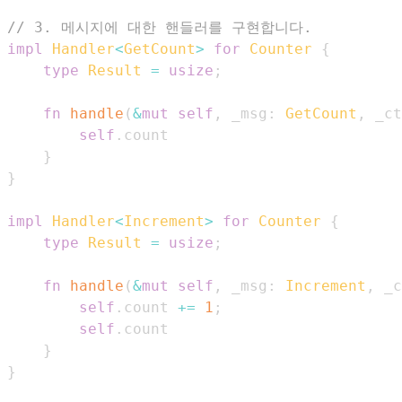
// 3. 메시지에 대한 핸들러를 구현합니다.
impl
Handler
<
GetCount
>
for
Counter
{
type
Result
=
usize
;
fn
handle
(
&
mut
self
,
 _msg
:
GetCount
,
 _ct
self
.
}
}
impl
Handler
<
Increment
>
for
Counter
{
type
Result
=
usize
;
fn
handle
(
&
mut
self
,
 _msg
:
Increment
,
 _c
self
.
count 
+=
1
;
self
.
}
}