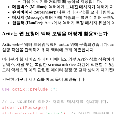
다음 메시지를 처리할 때 동작을 지정합니다.
메일박스 (Mailbox):
액터에게 보내진 메시지가 액터가 처
슈퍼바이저 (Supervisor):
다른 액터(자식)를 모니터링하고 
메시지 (Message):
액터 간에 전송되는 불변 데이터 구조입
핸들러 (Handler):
Actix에서 액터가 특정 메시지 유형에 
Actix는 웹 요청에 액터 모델을 어떻게 활용하는가
Actix-web은 액터 프레임워크인
위에 구축되었습니다.
actix
ac
실행 작업을 관리하기 위해 액터에 크게 의존합니다.
여러분의 웹 서비스가 데이터베이스, 외부 API와 상호 작용하
뮤텍스, 채널 또는 복잡한
패턴에 직면할 수 있
Arc<RwLock<T>>
모리 액세스와 이와 관련된 데이터 경쟁 및 교착 상태가 제거됩
간단한 카운터 서비스를 예로 들어 보겠습니다.
use
actix
::
prelude
::
*
;
// 1. Counter 액터가 처리할 메시지를 정의합니다.
#[derive(Message)]
#[rtype(result = 
"usize"
)]
// 메시지 핸들러의 