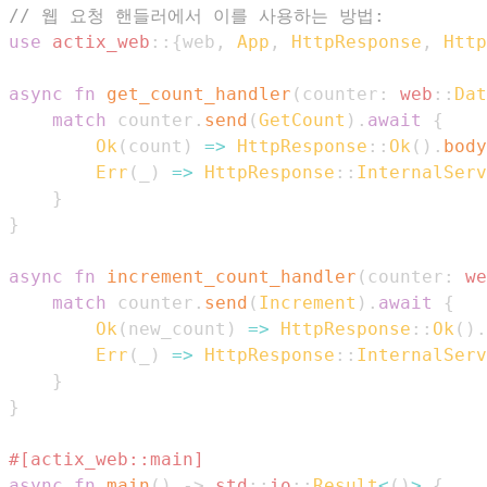
// 웹 요청 핸들러에서 이를 사용하는 방법:
use
actix_web
::
{
web
,
App
,
HttpResponse
,
Http
async
fn
get_count_handler
(
counter
:
web
::
Dat
match
 counter
.
send
(
GetCount
)
.
await
{
Ok
(
count
)
=>
HttpResponse
::
Ok
(
)
.
body
Err
(
_
)
=>
HttpResponse
::
InternalServ
}
}
async
fn
increment_count_handler
(
counter
:
we
match
 counter
.
send
(
Increment
)
.
await
{
Ok
(
new_count
)
=>
HttpResponse
::
Ok
(
)
.
Err
(
_
)
=>
HttpResponse
::
InternalServ
}
}
#[actix_web::main]
async
fn
main
(
)
->
std
::
io
::
Result
<
(
)
>
{