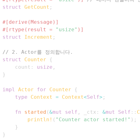
struct
GetCount
;
#[derive(Message)]
#[rtype(result = 
"usize"
)]
struct
Increment
;
// 2. Actor를 정의합니다.
struct
Counter
{
    count
:
usize
,
}
impl
Actor
for
Counter
{
type
Context
=
Context
<
Self
>
;
fn
started
(
&
mut
self
,
 _ctx
:
&
mut
Self
::
C
println!
(
"Counter actor started!"
)
;
}
}