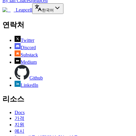
By
Ian Chaces
#leapcell
Leapcell
한국어
연락처
Twitter
Discord
Substack
Medium
Github
LinkedIn
리소스
Docs
가격
지원
예시