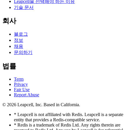
Leapcell을 선택해야 하는 이유
기술 문서
회사
블로그
정보
채용
문의하기
법률
Term
Privacy
Fair Use
Report Abuse
© 2026
Leapcell, Inc.
Based in California.
* Leapcell is not affiliated with Redis. Leapcell is a separate
entity that provides a Redis-compatible service.
* Redis is a trademark of Redis Ltd. Any rights therein are